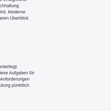
uchhaltung
wird. Moderne
aren Überblick
nterliegt
iese Aufgaben für
n Anforderungen
ütung pünktlich