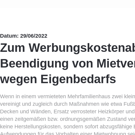
Datum: 29/06/2022
Zum Werbungskostenab
Beendigung von Mietve
wegen Eigenbedarfs
Wenn in einem vermieteten Mehrfamilienhaus zwei kle
vereinigt und zugleich durch Maßnahmen wie etwa Fuß
Decken und Wänden, Ersatz verrosteter Heizkörper un
einen zeitgemäßen bzw. ordnungsgemäßen Zustand verse
keine Herstellungskosten, sondern sofort abzugsfähige
Aufwendungen für das Vorhalten einer Mietwohnung sei