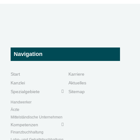
Navigation
Start
Karriere
Kanzlei
Aktuelles
Spezialgebiete
Sitemap
Handwerk
er
Ärzte
Mittelständische Unternehmen
Kompetenzen
Finanzbuchhaltung
Lohn- und Gehaltsbuchhaltung