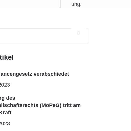
tikel
ncengesetz verabschiedet
2023
ng des
lschaftsrechts (MoPeG) tritt am
Kraft
2023