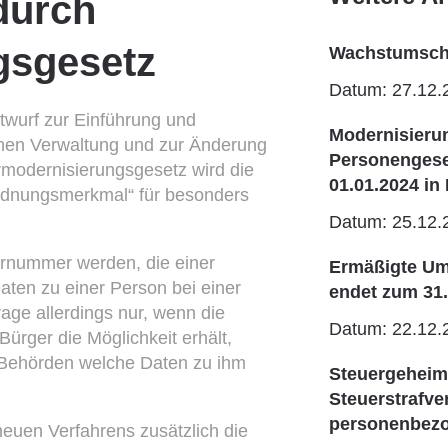
durch
gsgesetz
Wachstumscha
Datum: 27.12.
wurf zur Einführung und
Modernisieru
ichen Verwaltung und zur Änderung
Personengesel
rmodernisierungsgesetz wird die
01.01.2024 in 
Ordnungsmerkmal“ für besonders
Datum: 25.12.
gernummer werden, die einer
Ermäßigte Um
aten zu einer Person bei einer
endet zum 31
rage allerdings nur, wenn die
Datum: 22.12.
ürger die Möglichkeit erhält,
 Behörden welche Daten zu ihm
Steuergeheimn
Steuerstrafv
personenbezo
neuen Verfahrens zusätzlich die