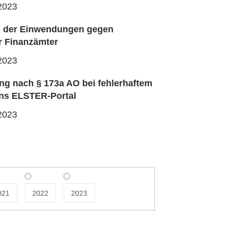
2023
n der Einwendungen gegen
r Finanzämter
2023
g nach § 173a AO bei fehlerhaftem
ins ELSTER-Portal
2023
021
2022
2023