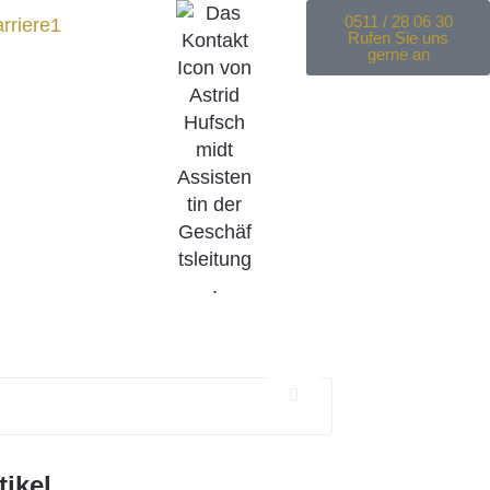
0511 / 28 06 30
rriere
1
Rufen Sie uns
gerne an
tikel