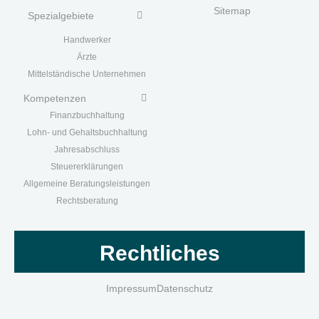
Sitemap
Spezialgebiete
Handwerk
er
Ärzte
Mittelständische Unternehmen
Kompetenzen
Finanzbuchhaltung
Lohn- und Gehaltsbuchhaltung
Jahresabschluss
Steuererklärungen
Allgemeine Beratungsleistungen
Rechtsberatung
Rechtliches
Impressum
Datenschutz