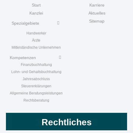
Start
Karriere
Kanzlei
Aktuelles
Sitemap
Spezialgebiete
Handwerk
er
Ärzte
Mittelständische Unternehmen
Kompetenzen
Finanzbuchhaltung
Lohn- und Gehaltsbuchhaltung
Jahresabschluss
Steuererklärungen
Allgemeine Beratungsleistungen
Rechtsberatung
Rechtliches