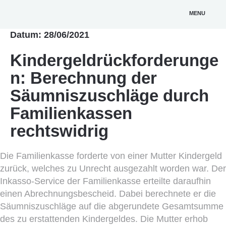
MENU
Datum: 28/06/2021
Kindergeldrückforderunge
n: Berechnung der
Säumniszuschläge durch
Familienkassen
rechtswidrig
Die Familienkasse forderte von einer Mutter Kindergeld
zurück, welches zu Unrecht ausgezahlt worden war. Der
Inkasso-Service der Familienkasse erteilte daraufhin
einen Abrechnungsbescheid. Dabei berechnete er die
Säumniszuschläge auf die abgerundete Gesamtsumme
des zu erstattenden Kindergeldes. Die Mutter erhob