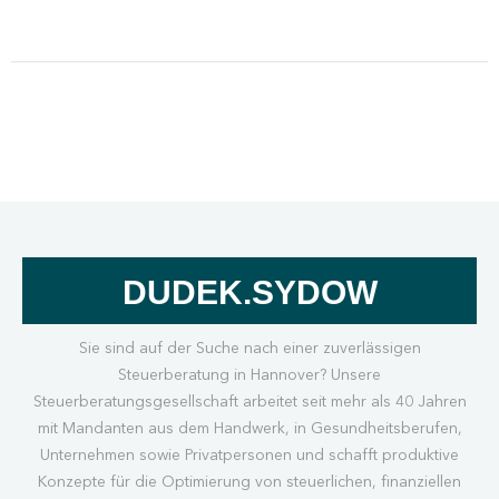
DUDEK.SYDOW
Sie sind auf der Suche nach einer zuverlässigen
Steuerberatung in Hannover? Unsere
Steuerberatungsgesellschaft arbeitet seit mehr als 40 Jahren
mit Mandanten aus dem Handwerk, in Gesundheitsberufen,
Unternehmen sowie Privatpersonen und schafft produktive
Konzepte für die Optimierung von steuerlichen, finanziellen