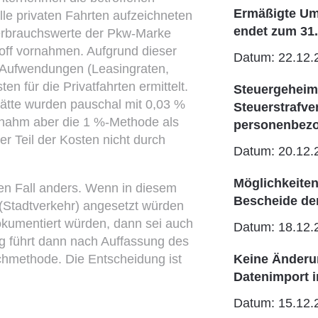
Ermäßigte Um
le privaten Fahrten aufzeichneten
endet zum 31
erbrauchswerte der Pkw-Marke
toff vornahmen. Aufgrund dieser
Datum: 22.12.
n Aufwendungen (Leasingraten,
n für die Privatfahrten ermittelt.
Steuergeheimn
ätte wurden pauschal mit 0,03 %
Steuerstrafv
 nahm aber die 1 %-Methode als
personenbezo
er Teil der Kosten nicht durch
Datum: 20.12.
Möglichkeite
n Fall anders. Wenn in diesem
Bescheide de
(Stadtverkehr) angesetzt würden
okumentiert würden, dann sei auch
Datum: 18.12.
ng führt dann nach Auffassung des
chmethode. Die Entscheidung ist
Keine Änderun
Datenimport 
Datum: 15.12.