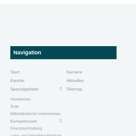
Navigation
Start
Karriere
Kanzlei
Aktuelles
Spezialgebiete
Sitemap
Handwerk
er
Ärzte
Mittelständische Unternehmen
Kompetenzen
Finanzbuchhaltung
Lohn- und Gehaltsbuchhaltung