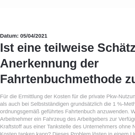
Datum: 05/04/2021
Ist eine teilweise Schät
Anerkennung der
Fahrtenbuchmethode zu
Für die Ermittlung der Kosten für die private Pkw-Nutzu
als auch bei Selbstständigen grundsätzlich die 1 %-Meth
ordnungsgemäß geführtes Fahrtenbuch anzuwenden. Wa
Arbeitnehmer ein Fahrzeug des Arbeitgebers zur Verfügu
Kraftstoff aus einer Tankstelle des Unternehmers ohne
Kosten tanken kann? Dieses Problem lösten in einem U