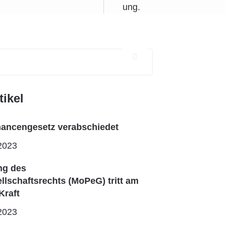
tikel
ncengesetz verabschiedet
2023
ng des
lschaftsrechts (MoPeG) tritt am
Kraft
2023