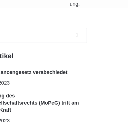
tikel
ncengesetz verabschiedet
2023
ng des
lschaftsrechts (MoPeG) tritt am
Kraft
2023