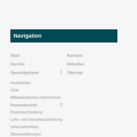
Navigation
Start
Karriere
Kanzlei
Aktuelles
Spezialgebiete
Sitemap
Handwerk
er
Ärzte
Mittelständische Unternehmen
Kompetenzen
Finanzbuchhaltung
Lohn- und Gehaltsbuchhaltung
Jahresabschluss
Steuererklärungen