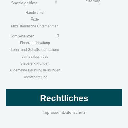
Sitemap
Spezialgebiete
Handwerk
er
Ärzte
Mittelständische Unternehmen
Kompetenzen
Finanzbuchhaltung
Lohn- und Gehaltsbuchhaltung
Jahresabschluss
Steuererklärungen
Allgemeine Beratungsleistungen
Rechtsberatung
Rechtliches
Impressum
Datenschutz