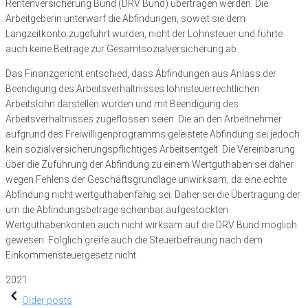
Rentenversicherung Bund (DRV Bund) übertragen werden. Die
Arbeitgeberin unterwarf die Abfindungen, soweit sie dem
Langzeitkonto zugeführt wurden, nicht der Lohnsteuer und führte
auch keine Beiträge zur Gesamtsozialversicherung ab.
Das Finanzgericht entschied, dass Abfindungen aus Anlass der
Beendigung des Arbeitsverhältnisses lohnsteuerrechtlichen
Arbeitslohn darstellen würden und mit Beendigung des
Arbeitsverhältnisses zugeflossen seien. Die an den Arbeitnehmer
aufgrund des Freiwilligenprogramms geleistete Abfindung sei jedoch
kein sozialversicherungspflichtiges Arbeitsentgelt. Die Vereinbarung
über die Zuführung der Abfindung zu einem Wertguthaben sei daher
wegen Fehlens der Geschäftsgrundlage unwirksam, da eine echte
Abfindung nicht wertguthabenfähig sei. Daher sei die Übertragung der
um die Abfindungsbeträge scheinbar aufgestockten
Wertguthabenkonten auch nicht wirksam auf die DRV Bund möglich
gewesen. Folglich greife auch die Steuerbefreiung nach dem
Einkommensteuergesetz nicht.
2021
Beitragsnavigation
Older posts