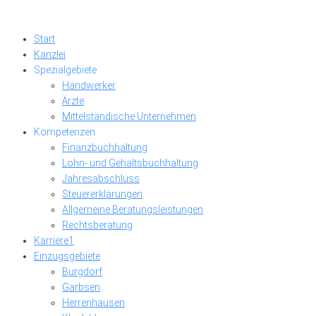
Skip
to
Start
content
Kanzlei
Spezialgebiete
Handwerker
Ärzte
Mittelständische Unternehmen
Kompetenzen
Finanzbuchhaltung
Lohn- und Gehaltsbuchhaltung
Jahresabschluss
Steuererklärungen
Allgemeine Beratungsleistungen
Rechtsberatung
Karriere
1
Einzugsgebiete
Burgdorf
Garbsen
Herrenhausen