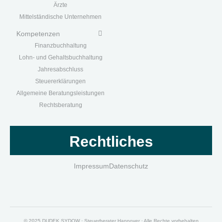
Ärzte
Mittelständische Unternehmen
Kompetenzen
Finanzbuchhaltung
Lohn- und Gehaltsbuchhaltung
Jahresabschluss
Steuererklärungen
Allgemeine Beratungsleistungen
Rechtsberatung
Rechtliches
Impressum
Datenschutz
© 2025 DUDEK.SYDOW · Steuerberater Hannover · Alle Rechte vorbehalten