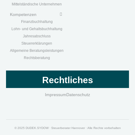
Mittelständische Unternehmen
Kompetenzen
Finanzbuchhaltung
Lohn- und Gehaltsbuchhaltung
Jahresabschluss
Steuererklärungen
Allgemeine Beratungsleistungen
Rechtsberatung
Rechtliches
Impressum
Datenschutz
© 2025 DUDEK.SYDOW · Steuerberater Hannover · Alle Rechte vorbehalten