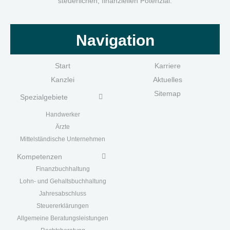
steuerlichen, finanziellen Potenzial.
Navigation
Start
Karriere
Kanzlei
Aktuelles
Sitemap
Spezialgebiete
Handwerk
er
Ärzte
Mittelständische Unternehmen
Kompetenzen
Finanzbuchhaltung
Lohn- und Gehaltsbuchhaltung
Jahresabschluss
Steuererklärungen
Allgemeine Beratungsleistungen